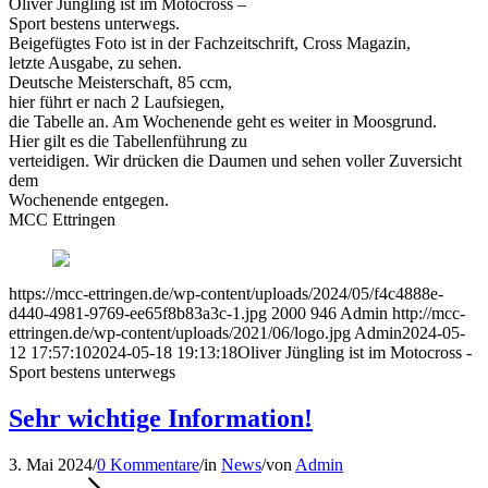
Oliver Jüngling ist im Motocross –
Sport bestens unterwegs.
Beigefügtes Foto ist in der Fachzeitschrift, Cross Magazin,
letzte Ausgabe, zu sehen.
Deutsche Meisterschaft, 85 ccm,
hier führt er nach 2 Laufsiegen,
die Tabelle an. Am Wochenende geht es weiter in Moosgrund.
Hier gilt es die Tabellenführung zu
verteidigen. Wir drücken die Daumen und sehen voller Zuversicht
dem
Wochenende entgegen.
MCC Ettringen
https://mcc-ettringen.de/wp-content/uploads/2024/05/f4c4888e-
d440-4981-9769-ee65f8b83a3c-1.jpg
2000
946
Admin
http://mcc-
ettringen.de/wp-content/uploads/2021/06/logo.jpg
Admin
2024-05-
12 17:57:10
2024-05-18 19:13:18
Oliver Jüngling ist im Motocross -
Sport bestens unterwegs
Sehr wichtige Information!
3. Mai 2024
/
0 Kommentare
/
in
News
/
von
Admin