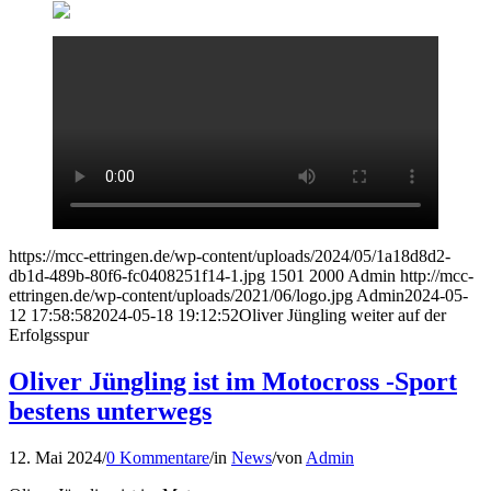
https://mcc-ettringen.de/wp-content/uploads/2024/05/1a18d8d2-
db1d-489b-80f6-fc0408251f14-1.jpg
1501
2000
Admin
http://mcc-
ettringen.de/wp-content/uploads/2021/06/logo.jpg
Admin
2024-05-
12 17:58:58
2024-05-18 19:12:52
Oliver Jüngling weiter auf der
Erfolgsspur
Oliver Jüngling ist im Motocross -Sport
bestens unterwegs
12. Mai 2024
/
0 Kommentare
/
in
News
/
von
Admin