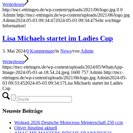
Weiterlesen
http://mcc-ettringen.de/wp-content/uploads/2021/06/logo.jpg
0
0
Admin
http://mcc-ettringen.de/wp-content/uploads/2021/06/logo.jpg
Admin
2024-05-03 09:34:47
2024-05-03 09:34:47
Sehr wichtige
Information!
Lisa Michaels startet im Ladies Cup
3. Mai 2024
/
0 Kommentare
/
in
News
/
von
Admin
Weiterlesen
https://mcc-ettringen.de/wp-content/uploads/2024/05/WhatsApp-
Image-2024-05-01-at-18.54.24.jpeg
1600
757
Admin
http://mcc-
ettringen.de/wp-content/uploads/2021/06/logo.jpg
Admin
2024-05-
03 09:33:45
2024-05-03 09:34:17
Lisa Michaels startet im Ladies
Cup
Neueste Beiträge
Wolgast 2026 Deutsche Motocross Meisterschaft 250 ccm
Oliver Jüngling aktuell