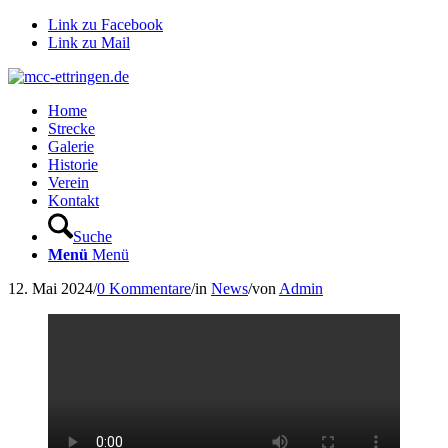
Link zu Facebook
Link zu Mail
Home
Strecke
Galerie
Historie
Verein
Kontakt
Suche
Menü
Menü
12. Mai 2024
/
0 Kommentare
/
in
News
/
von
Admin